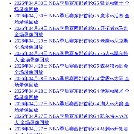
2026年04月30日 NBA季后赛东部首轮G5 猛龙vs骑士 全
场录像回放
2026年04月30日 NBA季后赛东部首轮G5 魔术vs活塞 全
场录像回放
2026年04月29日 NBA季后赛西部首轮G5 开拓者vs马刺
全场录像回放
2026年04月29日 NBA季后赛东部首轮G5 老鹰vs尼克斯
全场录像回放
2026年04月29日 NBA季后赛东部首轮G5 76人vs凯尔特
人 全场录像回放
2026年04月28日 NBA季后赛西部首轮G5 森林狼vs掘金
全场录像回放
2026年04月28日 NBA季后赛西部首轮G4 雷霆vs太阳 全
场录像回放
2026年04月28日 NBA季后赛东部首轮G4 活塞vs魔术 全
场录像回放
2026年04月27日 NBA季后赛西部首轮G4 湖人vs火箭 全
场录像回放
2026年04月27日 NBA季后赛东部首轮G4 凯尔特人vs76
人 全场录像回放
2026年04月27日 NBA季后赛西部首轮G4 马刺vs开拓者