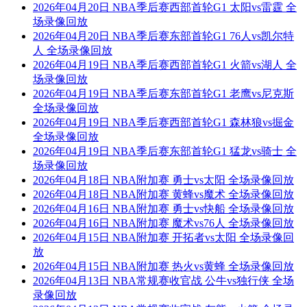
2026年04月20日 NBA季后赛西部首轮G1 太阳vs雷霆 全
场录像回放
2026年04月20日 NBA季后赛东部首轮G1 76人vs凯尔特
人 全场录像回放
2026年04月19日 NBA季后赛西部首轮G1 火箭vs湖人 全
场录像回放
2026年04月19日 NBA季后赛东部首轮G1 老鹰vs尼克斯
全场录像回放
2026年04月19日 NBA季后赛西部首轮G1 森林狼vs掘金
全场录像回放
2026年04月19日 NBA季后赛东部首轮G1 猛龙vs骑士 全
场录像回放
2026年04月18日 NBA附加赛 勇士vs太阳 全场录像回放
2026年04月18日 NBA附加赛 黄蜂vs魔术 全场录像回放
2026年04月16日 NBA附加赛 勇士vs快船 全场录像回放
2026年04月16日 NBA附加赛 魔术vs76人 全场录像回放
2026年04月15日 NBA附加赛 开拓者vs太阳 全场录像回
放
2026年04月15日 NBA附加赛 热火vs黄蜂 全场录像回放
2026年04月13日 NBA常规赛收官战 公牛vs独行侠 全场
录像回放