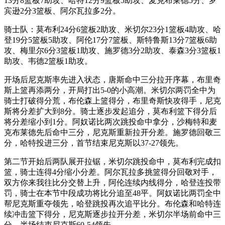
13分8篮板7助攻、哈特12分9篮板5助攻、麦克布莱德5分、罗
宾逊2分3篮板、阿尔瓦拉多2分。
骑士队：莫布利24分6篮板2助攻、米切尔23分1篮板4助攻、哈
登19分5篮板5助攻、阿伦17分7篮板、斯特鲁斯13分7篮板6助
攻、梅里尔6分3篮板1助攻、施罗德3分2助攻、泰森3分3篮板1
助攻、韦德2篮板1助攻。
开场后尼克斯率先进入状态，唐斯命中三分拉开序幕，布里奇
斯上篮再添两分，开局打出5-0的小高潮。米切尔两罚全中为
骑士打破得分荒，布伦森上篮得分，布里奇斯快攻得手，尼克
斯将分差扩大到8分。骑士逐步发起追分，莫布利篮下得分后
将分差缩小到1分。阿奴诺比两次跳投命中拿分，沙梅特和麦
克布莱德先后命中三分，尼克斯重新拉开分差。施罗德回敬三
分，哈特投进三分，首节结束尼克斯以37-27领先。
第二节开始后两队展开拉锯，米切尔跳投命中，莫布利完成扣
篮，骑士连得4分缩小分差。阿尔瓦拉多挑篮得分回敬对手，
双方你来我往比分交替上升，阿伦连续内线得分，哈登连投带
罚，骑士在本节中段成功将比分追至48平。阿奴诺比两罚全中
帮尼克斯重夺领先，哈登跳投再次追平比分。布伦森和哈特连
续冲击篮下得分，尼克斯逐步拉开分差，米切尔半场前命中三
分，半场结束尼克斯60-54领先。