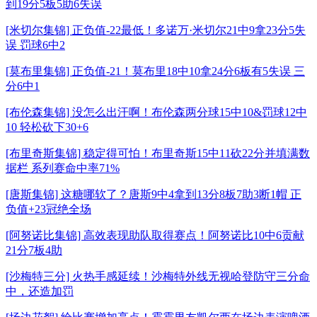
到19分5板5助6失误
[米切尔集锦] 正负值-22最低！多诺万·米切尔21中9拿23分5失
误 罚球6中2
[莫布里集锦] 正负值-21！莫布里18中10拿24分6板有5失误 三
分6中1
[布伦森集锦] 没怎么出汗啊！布伦森两分球15中10&罚球12中
10 轻松砍下30+6
[布里奇斯集锦] 稳定得可怕！布里奇斯15中11砍22分并填满数
据栏 系列赛命中率71%
[唐斯集锦] 这糖哪软了？唐斯9中4拿到13分8板7助3断1帽 正
负值+23冠绝全场
[阿努诺比集锦] 高效表现助队取得赛点！阿努诺比10中6贡献
21分7板4助
[沙梅特三分] 火热手感延续！沙梅特外线无视哈登防守三分命
中，还造加罚