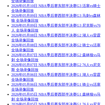
全场录像回放
2026年05月10日 NBA季后赛东部半决赛G3 活塞vs骑士
全场录像回放
2026年05月09日 NBA季后赛西部半决赛G3 马刺vs森林
狼 全场录像回放
2026年05月09日 NBA季后赛东部半决赛G3 尼克斯vs76
人 全场录像回放
2026年05月08日 NBA季后赛西部半决赛G2 湖人vs雷霆
全场录像回放
2026年05月08日 NBA季后赛东部半决赛G2 骑士vs活塞
全场录像回放
2026年05月07日 NBA季后赛西部半决赛G2 森林狼vs马
刺 全场录像回放
2026年05月07日 NBA季后赛东部半决赛G2 76人vs尼克
斯 全场录像回放
2026年05月06日 NBA季后赛西部半决赛G1 湖人vs雷霆
全场录像回放
2026年05月06日 NBA季后赛东部半决赛G1 骑士vs活塞
全场录像回放
2026年05月05日 NBA季后赛西部半决赛G1 森林狼vs马
刺 全场录像回放
2026年05月05日 NBA季后赛东部半决赛G1 76人vs尼克