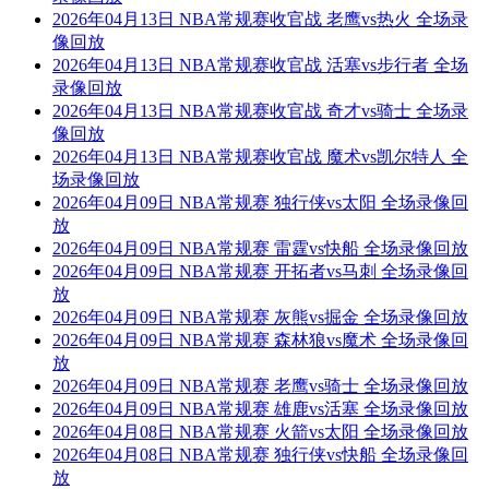
2026年04月13日 NBA常规赛收官战 老鹰vs热火 全场录
像回放
2026年04月13日 NBA常规赛收官战 活塞vs步行者 全场
录像回放
2026年04月13日 NBA常规赛收官战 奇才vs骑士 全场录
像回放
2026年04月13日 NBA常规赛收官战 魔术vs凯尔特人 全
场录像回放
2026年04月09日 NBA常规赛 独行侠vs太阳 全场录像回
放
2026年04月09日 NBA常规赛 雷霆vs快船 全场录像回放
2026年04月09日 NBA常规赛 开拓者vs马刺 全场录像回
放
2026年04月09日 NBA常规赛 灰熊vs掘金 全场录像回放
2026年04月09日 NBA常规赛 森林狼vs魔术 全场录像回
放
2026年04月09日 NBA常规赛 老鹰vs骑士 全场录像回放
2026年04月09日 NBA常规赛 雄鹿vs活塞 全场录像回放
2026年04月08日 NBA常规赛 火箭vs太阳 全场录像回放
2026年04月08日 NBA常规赛 独行侠vs快船 全场录像回
放