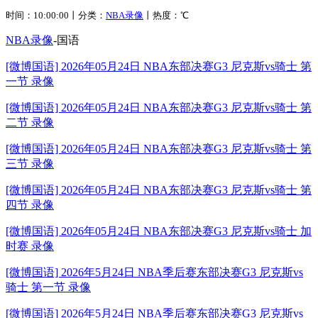
时间：10:00:00丨分类：
NBA录像
丨热度：
℃
NBA录像
-国语
[微博国语] 2026年05月24日 NBA东部决赛G3 尼克斯vs骑士 第
一节 录像
[微博国语] 2026年05月24日 NBA东部决赛G3 尼克斯vs骑士 第
二节 录像
[微博国语] 2026年05月24日 NBA东部决赛G3 尼克斯vs骑士 第
三节 录像
[微博国语] 2026年05月24日 NBA东部决赛G3 尼克斯vs骑士 第
四节 录像
[微博国语] 2026年05月24日 NBA东部决赛G3 尼克斯vs骑士 加
时赛 录像
[微博国语] 2026年5月24日 NBA季后赛东部决赛G3 尼克斯vs
骑士 第一节 录像
[微博国语] 2026年5月24日 NBA季后赛东部决赛G3 尼克斯vs