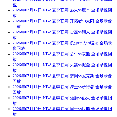
放
2026年07月12日 NBA夏季联赛 热火vs魔术 全场录像回
放
2026年07月11日 NBA夏季联赛 开拓者vs太阳 全场录像
回放
2026年07月11日 NBA夏季联赛 雷霆vs湖人 全场录像回
放
2026年07月11日 NBA夏季联赛 凯尔特人vs猛龙 全场录
像回放
2026年07月11日 NBA夏季联赛 公牛vs灰熊 全场录像回
放
2026年07月11日 NBA夏季联赛 火箭vs掘金 全场录像回
放
2026年07月11日 NBA夏季联赛 篮网vs尼克斯 全场录像
回放
2026年07月11日 NBA夏季联赛 骑士vs步行者 全场录像
回放
2026年07月11日 NBA夏季联赛 雄鹿vs热火 全场录像回
放
2026年07月10日 NBA夏季联赛 国王vs快船 全场录像回
放