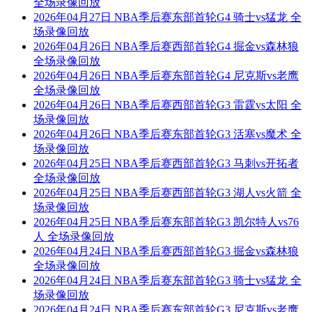
全场录像回放
2026年04月27日 NBA季后赛东部首轮G4 骑士vs猛龙 全
场录像回放
2026年04月26日 NBA季后赛西部首轮G4 掘金vs森林狼
全场录像回放
2026年04月26日 NBA季后赛东部首轮G4 尼克斯vs老鹰
全场录像回放
2026年04月26日 NBA季后赛西部首轮G3 雷霆vs太阳 全
场录像回放
2026年04月26日 NBA季后赛东部首轮G3 活塞vs魔术 全
场录像回放
2026年04月25日 NBA季后赛西部首轮G3 马刺vs开拓者
全场录像回放
2026年04月25日 NBA季后赛西部首轮G3 湖人vs火箭 全
场录像回放
2026年04月25日 NBA季后赛东部首轮G3 凯尔特人vs76
人 全场录像回放
2026年04月24日 NBA季后赛西部首轮G3 掘金vs森林狼
全场录像回放
2026年04月24日 NBA季后赛东部首轮G3 骑士vs猛龙 全
场录像回放
2026年04月24日 NBA季后赛东部首轮G3 尼克斯vs老鹰