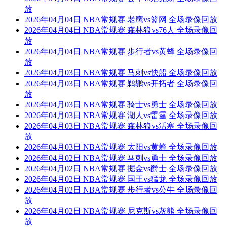
放
2026年04月04日 NBA常规赛 老鹰vs篮网 全场录像回放
2026年04月04日 NBA常规赛 森林狼vs76人 全场录像回
放
2026年04月04日 NBA常规赛 步行者vs黄蜂 全场录像回
放
2026年04月03日 NBA常规赛 马刺vs快船 全场录像回放
2026年04月03日 NBA常规赛 鹈鹕vs开拓者 全场录像回
放
2026年04月03日 NBA常规赛 骑士vs勇士 全场录像回放
2026年04月03日 NBA常规赛 湖人vs雷霆 全场录像回放
2026年04月03日 NBA常规赛 森林狼vs活塞 全场录像回
放
2026年04月03日 NBA常规赛 太阳vs黄蜂 全场录像回放
2026年04月02日 NBA常规赛 马刺vs勇士 全场录像回放
2026年04月02日 NBA常规赛 掘金vs爵士 全场录像回放
2026年04月02日 NBA常规赛 国王vs猛龙 全场录像回放
2026年04月02日 NBA常规赛 步行者vs公牛 全场录像回
放
2026年04月02日 NBA常规赛 尼克斯vs灰熊 全场录像回
放