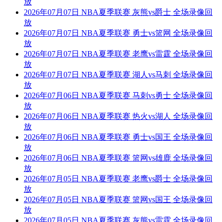
放
2026年07月07日 NBA夏季联赛 灰熊vs爵士 全场录像回
放
2026年07月07日 NBA夏季联赛 勇士vs篮网 全场录像回
放
2026年07月07日 NBA夏季联赛 老鹰vs雷霆 全场录像回
放
2026年07月07日 NBA夏季联赛 湖人vs马刺 全场录像回
放
2026年07月06日 NBA夏季联赛 马刺vs勇士 全场录像回
放
2026年07月06日 NBA夏季联赛 热火vs湖人 全场录像回
放
2026年07月06日 NBA夏季联赛 勇士vs国王 全场录像回
放
2026年07月06日 NBA夏季联赛 篮网vs雄鹿 全场录像回
放
2026年07月05日 NBA夏季联赛 老鹰vs爵士 全场录像回
放
2026年07月05日 NBA夏季联赛 篮网vs国王 全场录像回
放
2026年07月05日 NBA夏季联赛 灰熊vs雷霆 全场录像回