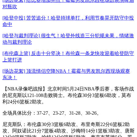
[场边花絮] 给比赛增加亮点！霉霉男友凯尔西在场边表演啤酒
对瓶吹
[哈登中投] 苦苦追分！哈登持球单打，利用节奏晃开防守中投
命中
[哈登与裁判理论] 很生气！哈登外线造三分犯规未果，情绪激
动与裁判理论
[布伦森上篮] 反击十分坚决！布伦森一条龙快攻迎着哈登防守
上篮打进
[场边花絮] 顶流情侣空降NBA！霉霉与男友凯尔西现场观赛
东决！
【NBA录像吧战报】北京时间5月24日NBA季后赛，客场作战
的尼克斯以121-108击败骑士。布伦森30分3篮板6助攻，莫布
利24分6篮板2助攻。
全场具体比分：37-27、23-27、31-28、30-26。
尼克斯队：布伦森30分3篮板6助攻、布里奇斯22分6篮板2助
攻、阿奴诺比21分7篮板4助攻、沙梅特14分1篮板3助攻、唐斯